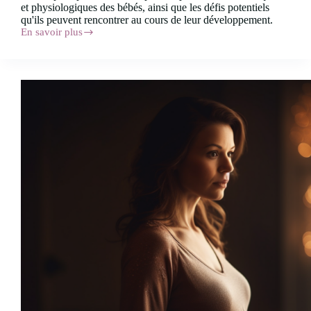
et physiologiques des bébés, ainsi que les défis potentiels
qu'ils peuvent rencontrer au cours de leur développement.
En savoir plus
Les
bienfaits
de
l’ostéopathie
chez
les
nourrissons.