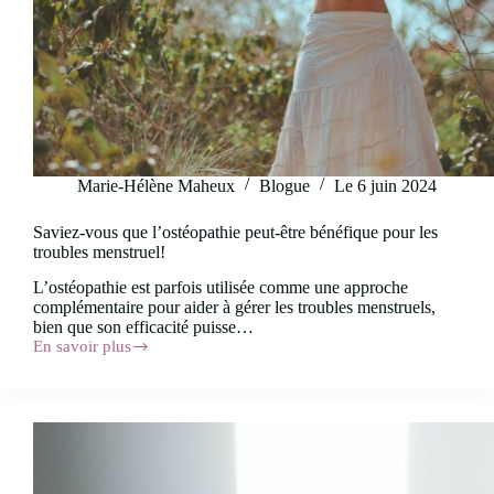
Marie-Hélène Maheux
Blogue
Le
6 juin 2024
Saviez-vous que l’ostéopathie peut-être bénéfique pour les
troubles menstruel!
L’ostéopathie est parfois utilisée comme une approche
complémentaire pour aider à gérer les troubles menstruels,
bien que son efficacité puisse…
En savoir plus
Saviez-
vous
que
l’ostéopathie
peut-
être
bénéfique
pour