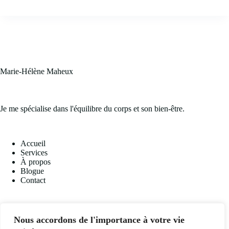
tout-
petits
aussi
peuvent
avoir
des
inconforts
Marie-Hélène Maheux
Je me spécialise dans l'équilibre du corps et son bien-être.
Accueil
Services
À propos
Blogue
Contact
Réseaux sociaux
Nous accordons de l'importance à votre vie