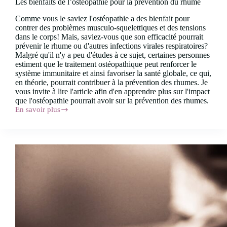
Les bienfaits de l’ostéopathie pour la prévention du rhume
Comme vous le saviez l'ostéopathie a des bienfait pour
contrer des problèmes musculo-squelettiques et des tensions
dans le corps! Mais, saviez-vous que son efficacité pourrait
prévenir le rhume ou d'autres infections virales respiratoires?
Malgré qu'il n'y a peu d'études à ce sujet, certaines personnes
estiment que le traitement ostéopathique peut renforcer le
système immunitaire et ainsi favoriser la santé globale, ce qui,
en théorie, pourrait contribuer à la prévention des rhumes. Je
vous invite à lire l'article afin d'en apprendre plus sur l'impact
que l'ostéopathie pourrait avoir sur la prévention des rhumes.
En savoir plus
Les
bienfaits
de
l’ostéopathie
pour
la
prévention
du
rhume