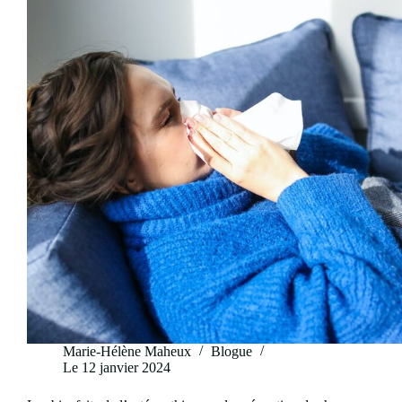
les
troubles
menstruel!
Marie-Hélène Maheux
Blogue
Le
12 janvier 2024